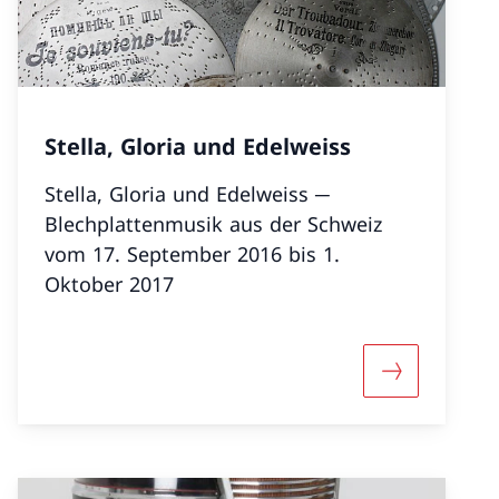
Stella, Gloria und Edelweiss
Stella, Gloria und Edelweiss ─
Blechplattenmusik aus der Schweiz
vom 17. September 2016 bis 1.
Oktober 2017
«Claude Debussy „live“»
Mehr über «S