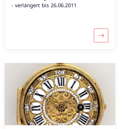
- verlängert bis 26.06.2011
«Wie von Geisterhand»
Mehr über «M