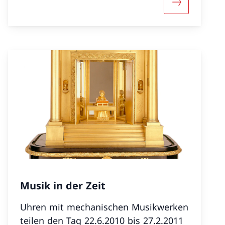
-Philharmonie-Orgel»
«Charlie und Freunde – eine Hommage an Franz Oeh
Mehr über «
Musik in der Zeit
Uhren mit mechanischen Musikwerken
teilen den Tag 22.6.2010 bis 27.2.2011