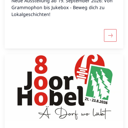
Neue Ausstellung ab 19. September 2026: Von
Grammophon bis Jukebox - Beweg dich zu
Lokalgeschichten!
Mehr übe