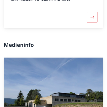
Mehr übe
Medieninfo