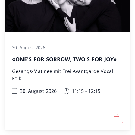
30. August 2026
«ONE'S FOR SORROW, TWO'S FOR JOY»
Gesangs-Matinee mit Trëi Avantgarde Vocal
Folk
30. August 2026
11:15 - 12:15
Mehr übe