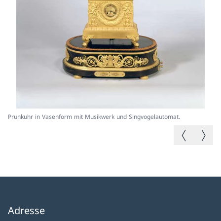
Prunkuhr in Vasenform mit Musikwerk und Singvogelautomat.
Si
Vorheriges B
Nächste
Adresse