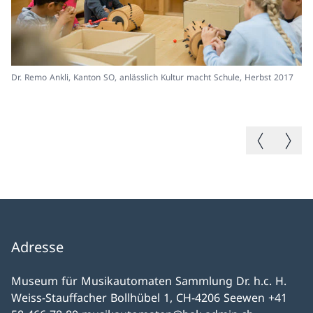
Dr. Remo Ankli, Kanton SO, anlässlich Kultur macht Schule, Herbst 2017
No
Vorheriges B
Nächste
Adresse
Museum für Musikautomaten Sammlung Dr. h.c. H.
Weiss-Stauffacher Bollhübel 1, CH-4206 Seewen +41