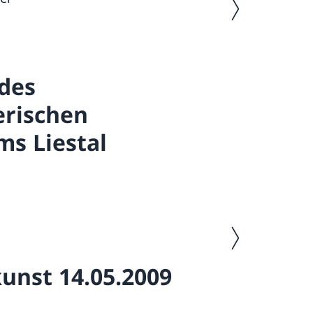
Urs Höchle an der B
des
rischen
s Liestal
Nächstes Bild
unst 14.05.2009