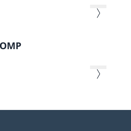
Nächstes Bild
Heinrich Weiss schne
s OMP
Nächstes Bild