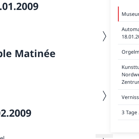
01.2009
Museum
Automa
Nächstes Bild
18.01.2
le Matinée
Orgelm
Kunstt
Nordwe
Zentrum
Nächstes Bild
Vernis
2.2009
3 Tage
Nächstes Bild