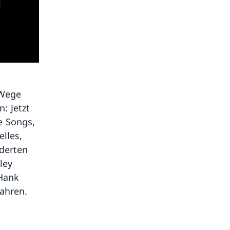
 Wege
: Jetzt
e Songs,
lles,
nderten
ley
 Hank
Jahren.