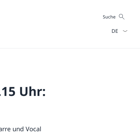
Suche
Suche
Sprach Dropd
15 Uhr:
arre und Vocal