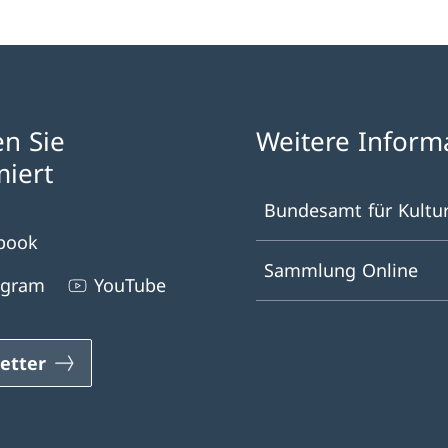
en Sie
Weitere Inform
miert
Bundesamt für Kultu
book
Sammlung Online
agram
YouTube
etter