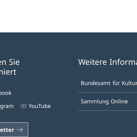
en Sie
Weitere Inform
miert
Bundesamt für Kultu
book
Sammlung Online
agram
YouTube
etter