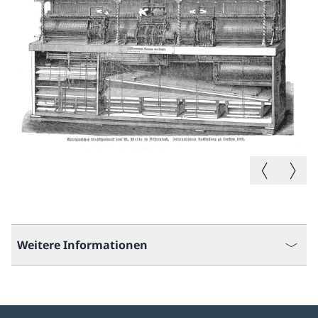
Vorheriges B
Nächste
Weitere Informationen