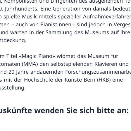
n, Komponisten und Dirigenten des ausgehenden 19
0. Jahrhunderts. Eine Generation von damals bedeu
n spielte Musik mittels spezieller Aufnahmeverfahren
men – auch von Pianistinnen - sind jedoch in Verges
und warten in der Sammlung des Museums auf ihre
ntdeckung.
m Titel «Magic Piano» widmet das Museum für
omaten (MMA) den selbstspielenden Klavieren und 
und 20 Jahre andauernden Forschungszusammenarbe
mit der Hochschule der Künste Bern (HKB) eine
sstellung.
uskünfte wenden Sie sich bitte an: