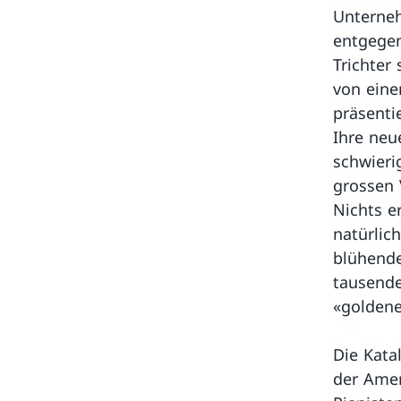
Unterneh
entgegen
Trichter
von eine
präsenti
Ihre neu
schwieri
grossen 
Nichts e
natürlic
blühende
tausende
«goldene
Die Kata
der Amer