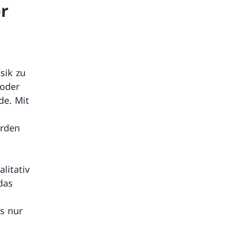
r
sik zu
oder
de. Mit
urden
litativ
das
s nur