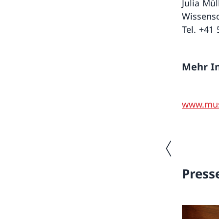
Julia Mül
Wissensc
Tel. +41
Mehr In
www.mus
Vorheriges Bild
Press