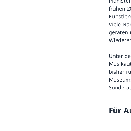
Pianiste
frühen 2
Künstler
Viele Na
geraten 
Wiedere
Unter de
Musikaut
bisher r
Museums 
Sonderau
Für A