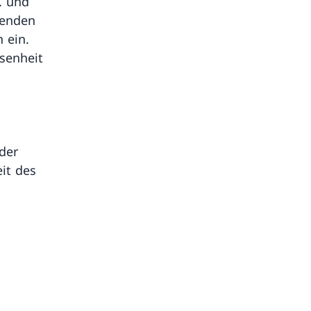
. und
tenden
 ein.
senheit
der
it des