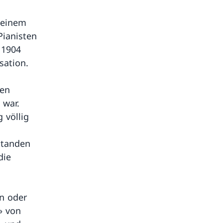
 einem
Pianisten
 1904
sation.
den
 war.
 völlig
standen
die
an oder
» von