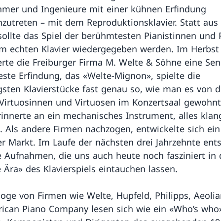
mer und Ingenieure mit einer kühnen Erfindung
zutreten – mit dem Reproduktionsklavier. Statt aus
 sollte das Spiel der berühmtesten Pianistinnen und 
m echten Klavier wiedergegeben werden. Im Herbst
erte die Freiburger Firma M. Welte & Söhne eine Sen
este Erfindung, das «Welte-Mignon», spielte die
gsten Klavierstücke fast genau so, wie man es von 
Virtuosinnen und Virtuosen im Konzertsaal gewohnt
rinnerte an ein mechanisches Instrument, alles klang
h. Als andere Firmen nachzogen, entwickelte sich ein
r Markt. Im Laufe der nächsten drei Jahrzehnte ent
 Aufnahmen, die uns auch heute noch fasziniert in 
 Ära» des Klavierspiels eintauchen lassen.
loge von Firmen wie Welte, Hupfeld, Philipps, Aeoli
ican Piano Company lesen sich wie ein «Who’s who