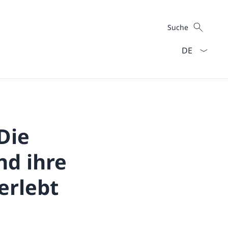
Suche
Suche
Sprach Dropd
Die
nd ihre
erlebt