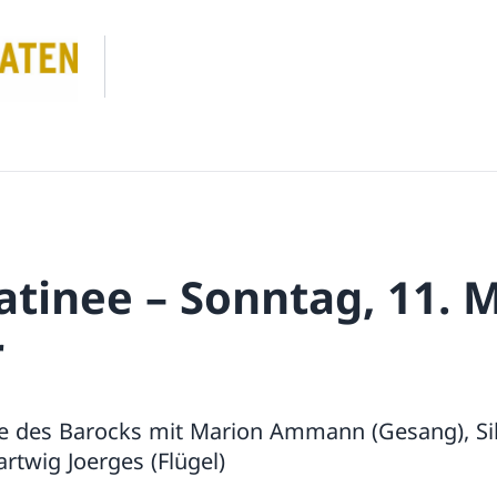
tinee – Sonntag, 11. M
r
le des Barocks mit Marion Ammann (Gesang), Sil
twig Joerges (Flügel)