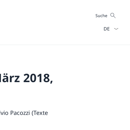
Suche
Suche
Sprach Dropd
ärz 2018,
vio Pacozzi (Texte