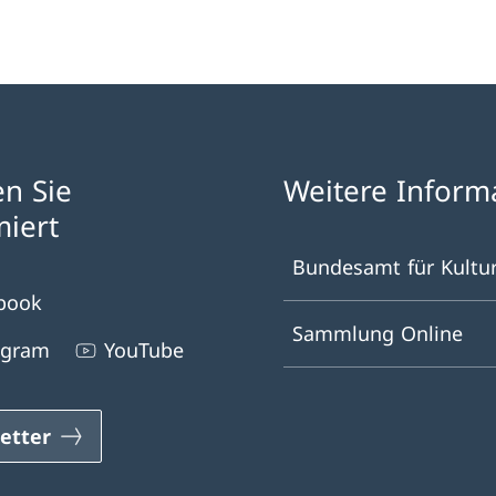
en Sie
Weitere Inform
miert
Bundesamt für Kultu
book
Sammlung Online
agram
YouTube
etter