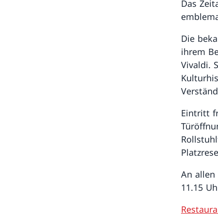
Das Zeit
emblemat
Die beka
ihrem Be
Vivaldi.
Kulturhi
Verständ
Eintritt
Türöffnu
Rollstuh
Platzres
An allen
11.15 Uh
Restaur