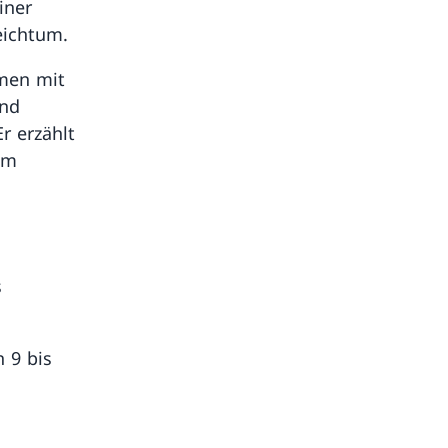
iner
eichtum.
men mit
und
r erzählt
um
s
 9 bis