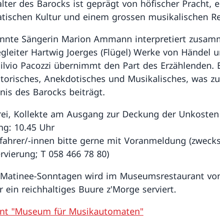
alter des Barocks ist geprägt von höfischer Pracht, e
ischen Kultur und einem grossen musikalischen R
nnte Sängerin Marion Ammann interpretiert zusam
gleiter Hartwig Joerges (Flügel) Werke von Händel 
 Silvio Pacozzi übernimmt den Part des Erzählenden. E
storisches, Anekdotisches und Musikalisches, was z
nis des Barocks beiträgt.
 frei, Kollekte am Ausgang zur Deckung der Unkosten
ng: 10.45 Uhr
lfahrer/-innen bitte gerne mit Voranmeldung (zweck
ervierung; T 058 466 78 80)
 Matinee-Sonntagen wird im Museumsrestaurant von
r ein reichhaltiges Buure z'Morge serviert.
ant "Museum für Musikautomaten"