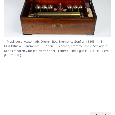
1 Musikdose «Automatic Drum». B.A. Brémond, Genf um 1865. — 8
2 
Musikstücke; Kamm mit 85 Tönen; 6 Glocken, Trommel mit 8 Schlägeln.
18
Mit sichtbaren Glocken, versteckter Trommel und Figur. 61 x 31 x 21 cm
(L. x T. x H.).
Vorheriges B
Nächste