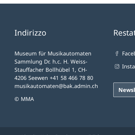
Indirizzo
Resta
Museum für Musikautomaten
Face
Sammlung Dr. h.c. H. Weiss-
Inst
Stauffacher Bollhübel 1, CH-
4206 Seewen +41 58 466 78 80
musikautomaten@bak.admin.ch
Newsl
© MMA