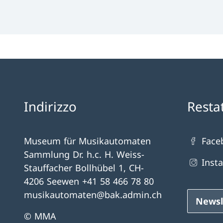
Indirizzo
Resta
Museum für Musikautomaten
Face
Sammlung Dr. h.c. H. Weiss-
Inst
Stauffacher Bollhübel 1, CH-
4206 Seewen +41 58 466 78 80
musikautomaten@bak.admin.ch
Newsl
© MMA