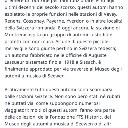
premere un bottone per farli funzionare. Fino agli
ultimi decenni del secolo scorso, questi automi hanno
espletato le proprie funzioni nelle stazioni di Vevey,
Renens, Cossonay, Payerne, Yverdon o in altre località
della Svizzera romanda. E oggi ancora, la stazione di
Montreux ospita un gruppo di automi custoditi e
protetti con ogni cura. Alcune di queste piccole
meraviglie sono giunte perfino in Svizzera tedesca;
un automa fabbricato nelle officine di Auguste
Lassueur, sistemato fino al 1918 a Sissach, è
finalmente approdato per vie traverse al Museo degli
automi a musica di Seewen.
Praticamente tutti questi automi sono scomparsi
dalle stazioni svizzere. Non sono però stati né rubati
né buttati via, come suppongono numerosi
viaggiatori; molti di questi automi fanno ora parte
delle collezioni della Fondazione FFS Historic, del
Museo degli automi a musica di Seewen o di altri