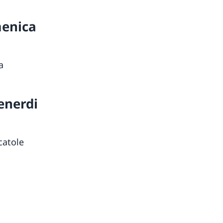
menica
a
enerdi
atole