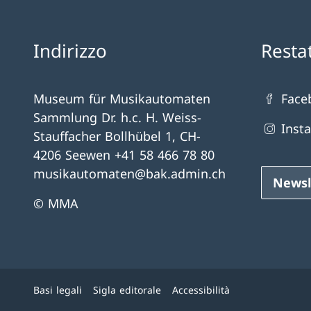
Indirizzo
Resta
Museum für Musikautomaten
Face
Sammlung Dr. h.c. H. Weiss-
Inst
Stauffacher Bollhübel 1, CH-
4206 Seewen +41 58 466 78 80
musikautomaten@bak.admin.ch
Newsl
© MMA
Basi legali
Sigla editorale
Accessibilità