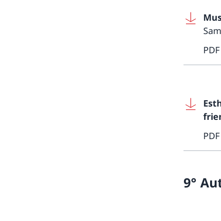
Mus
Sams
PDF
Est
frie
PDF
9° Au