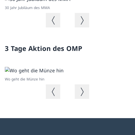
30 Jahr Jubiläum des MMA
He
Immagine precedente
Immagine successiva
3 Tage Aktion des OMP
Wo geht die Münze hin
Immagine precedente
Immagine successiva