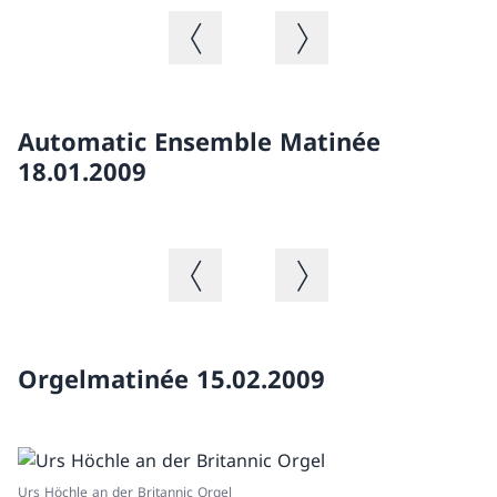
Immagine precedente
Immagine successiva
Automatic Ensemble Matinée
18.01.2009
Immagine precedente
Immagine successiva
Orgelmatinée 15.02.2009
Urs Höchle an der Britannic Orgel
Ur