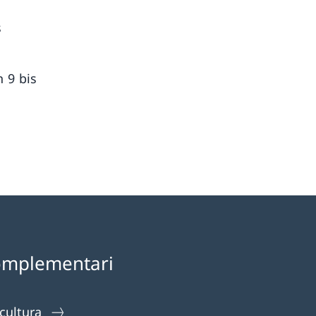
s
 9 bis
omplementari
 cultura