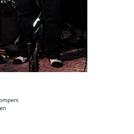
tompers
len