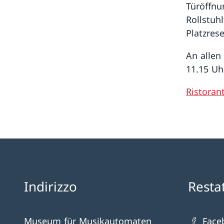
Türöffnu
Rollstuh
Platzres
An allen
11.15 Uh
Ristoran
Indirizzo
Resta
Museum für Musikautomaten
Face