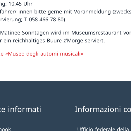
ng: 10.45 Uhr
lfahrer/-innen bitte gerne mit Voranmeldung (zweck
ervierung; T 058 466 78 80)
 Matinee-Sonntagen wird im Museumsrestaurant von
r ein reichhaltiges Buure z'Morge serviert.
te «Museo degli automi musicali»
te informati
Informazioni c
book
Ufficio federale della