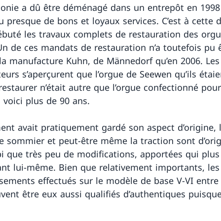
onie a dû être déménagé dans un entrepôt en 1998
u presque de bons et loyaux services. C’est à cette 
ébuté les travaux complets de restauration des org
n de ces mandats de restauration n’a toutefois pu 
 la manufacture Kuhn, de Männedorf qu’en 2006. Les
teurs s’aperçurent que l’orgue de Seewen qu’ils étai
restaurer n’était autre que l’orgue confectionné pour
 voici plus de 90 ans.
ment avait pratiquement gardé son aspect d’origine, 
le sommier et peut-être même la traction sont d’ori
bi que très peu de modifications, apportées qui plus
cant lui-même. Bien que relativement importants, les
sements effectués sur le modèle de base V-VI entre
vent être eux aussi qualifiés d’authentiques puisqu