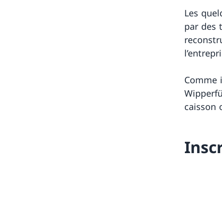
Les que
par des 
reconstr
l’entrepr
Comme il
Wipperfü
caisson o
Insc