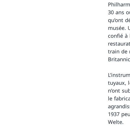
Philharm
30 ans o
qu’ont d
musée. U
confié à
restaura
train de 
Britannic
L’instru
tuyaux, 
n’ont su
le fabri
agrandis
1937 peu
Welte.