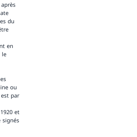
 après
date
ues du
être
ent en
 le
les
gine ou
 est par
 1920 et
e signés