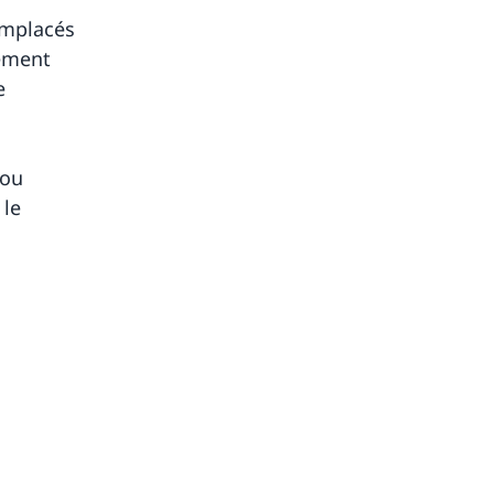
emplacés
sement
e
 ou
 le