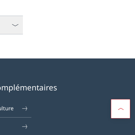
omplémentaires
ulture