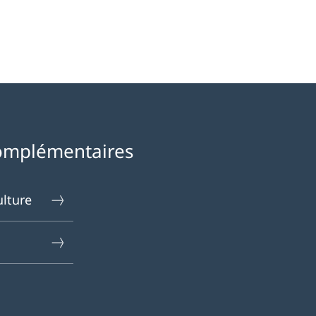
omplémentaires
ulture