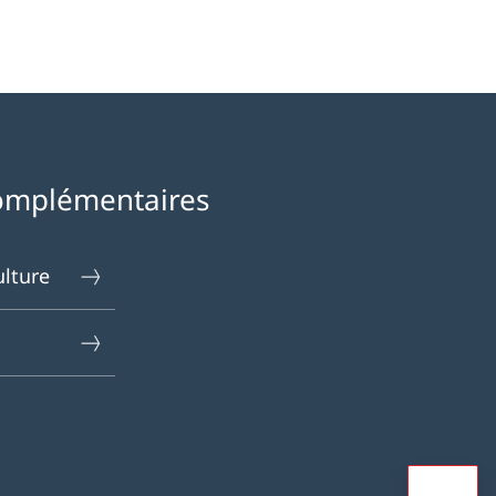
omplémentaires
ulture