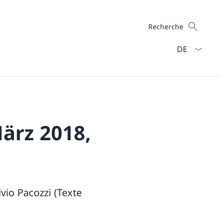
Recherche
Recherche
La langue Fra
ärz 2018,
vio Pacozzi (Texte