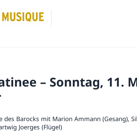
tinee – Sonntag, 11. M
r
le des Barocks mit Marion Ammann (Gesang), Sil
twig Joerges (Flügel)