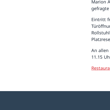
Marion A
gefragt
Eintritt
Türöffnu
Rollstuh
Platzres
An allen
11.15 Uh
Restaura