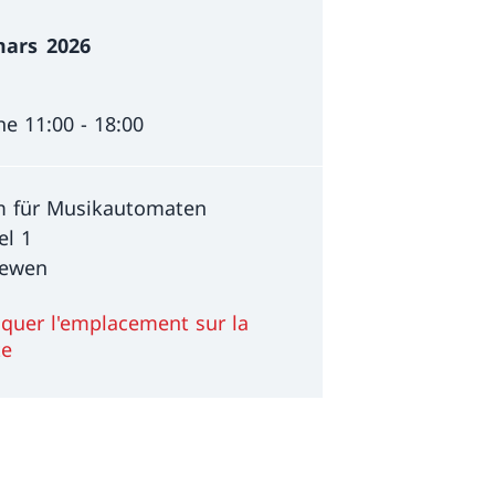
ate
ars
2026
e 11:00 - 18:00
 für Musikautomaten
el 1
eewen
iquer l'emplacement sur la
te