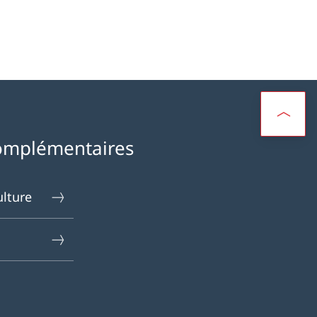
omplémentaires
ulture