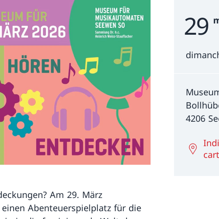
29
Event D
m
dimanch
Museum
Bollhüb
4206 S
Ind
car
tdeckungen? Am 29. März
einen Abenteuerspielplatz für die