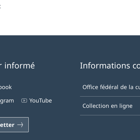
t
r informé
Informations c
book
Office fédéral de la c
agram
YouTube
Collection en ligne
etter