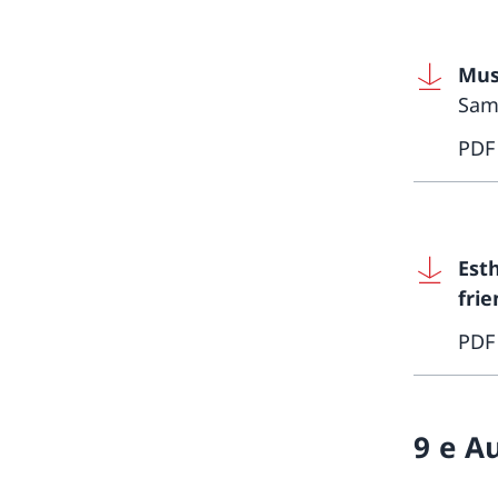
Mus
Sams
PDF
Est
frie
PDF
9 e A