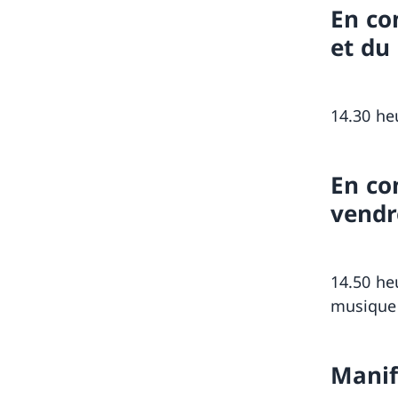
En co
et du
14.30 he
En co
vendr
14.50 he
musique 
Manif