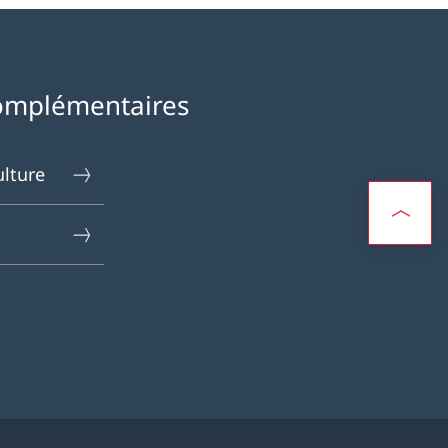
omplémentaires
ulture