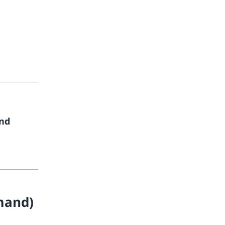
and
mand)