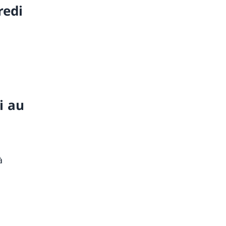
redi
i au
à