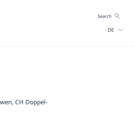
Search
Search
Language dro
ewen, CH Doppel-