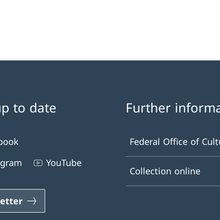
up to date
Further inform
book
Federal Office of Cult
agram
YouTube
Collection online
etter