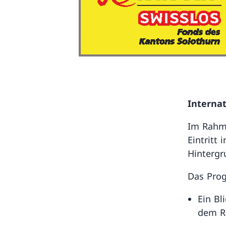
Interna
Im Rahme
Eintritt
Hintergr
Das Pro
Ein Bl
dem R