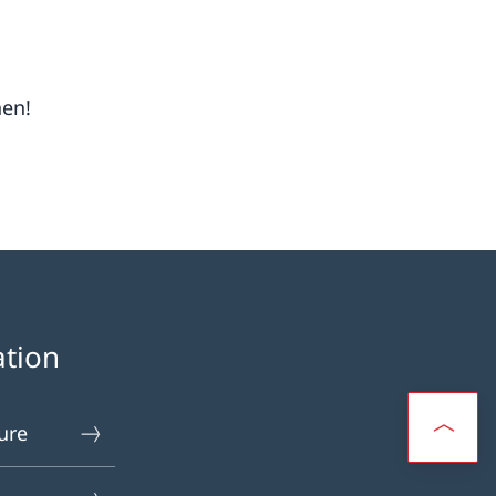
nen!
ation
ure