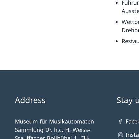
Führu
Ausst
Wettbe
Drehor
Restau
Address
Stay 
Museum für Musikautomaten
Face
Sammlung Dr. h.c. H. Weiss-
Inst
Stauffacher Bollhübel 1, CH-