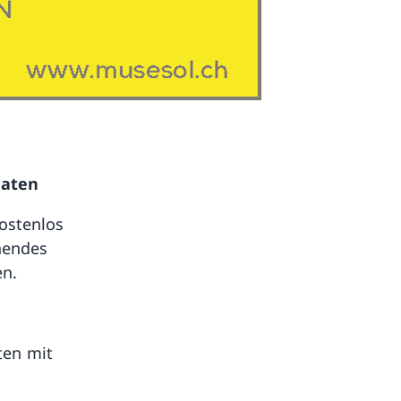
maten
ostenlos
nendes
en.
ten mit