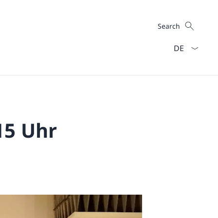
Search
Search
Language dro
15 Uhr