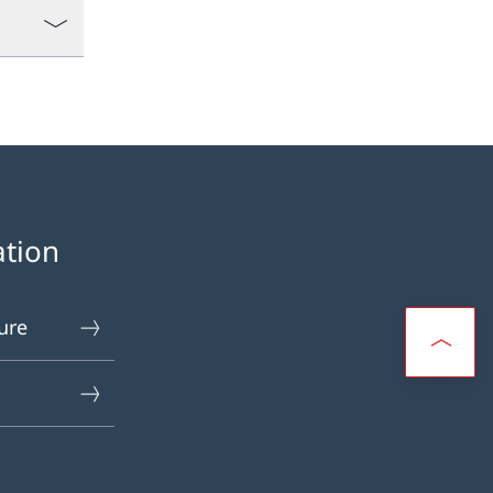
ation
ure