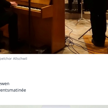
elchor Allschwil
ewen
entsmatinée